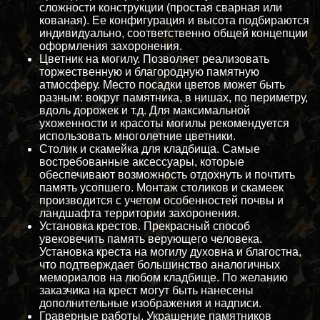
сложности конструкции (простая сварная или
кованая). Ее конфигурация и высота подбираются
индивидуально, соответственно общей концепции
оформления захоронения.
Цветник на могилу. Позволяет реализовать
торжественную и благородную памятную
атмосферу. Место посадки цветов может быть
разным: вокруг памятника, в нишах, по периметру,
вдоль дорожек и т.д. Для максимальной
ухоженности и красоты могилы рекомендуется
использовать многолетние цветники.
Столик и скамейка для кладбища. Самые
востребованные аксессуары, которые
обеспечивают возможность отдохнуть и почтить
память усопшего. Монтаж столиков и скамеек
производится с учетом особенностей почвы и
ландшафта территории захоронения.
Установка крестов. Прекрасный способ
увековечить память верующего человека.
Установка креста на могилу духовна и благостна,
что подтверждает большинство аналогичных
мемориалов на любом кладбище. По желанию
заказчика на крест могут быть нанесены
дополнительные изображения и надписи.
Граверные работы. Украшение памятников